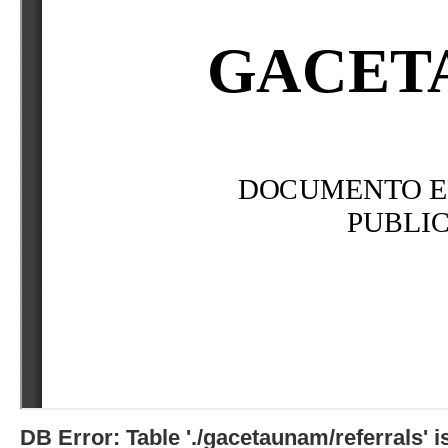
DB Error: Table './gacetaunam/referrals'