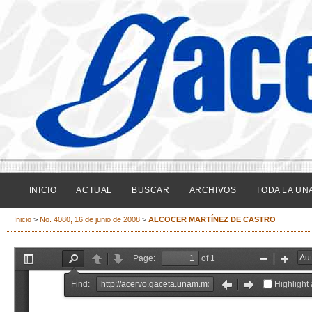
INICIO
ACTUAL
BUSCAR
ARCHIVOS
TODA LA UN
Inicio
>
No. 4080, 16 de junio de 2008
>
ALCOCER MARTÍNEZ DE CASTRO