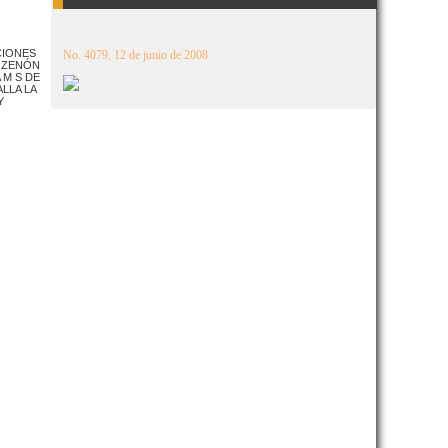
CIONES
No. 4079, 12 de junio de 2008
: ZENÓN
 M S DE
LLA LA
Y