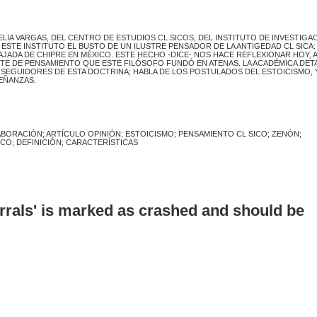
LIA VARGAS, DEL CENTRO DE ESTUDIOS CL SICOS, DEL INSTITUTO DE INVESTIGA
ESTE INSTITUTO EL BUSTO DE UN ILUSTRE PENSADOR DE LA ANTIGEDAD CL SICA
AJADA DE CHIPRE EN MÉXICO. ESTE HECHO -DICE- NOS HACE REFLEXIONAR HOY, A
ENTE DE PENSAMIENTO QUE ESTE FILÓSOFO FUNDÓ EN ATENAS. LA ACADÉMICA DETA
 SEGUIDORES DE ESTA DOCTRINA; HABLA DE LOS POSTULADOS DEL ESTOICISMO, 
SEÑANZAS.
BORACIÓN; ARTÍCULO OPINIÓN; ESTOICISMO; PENSAMIENTO CL SICO; ZENÓN;
CO; DEFINICIÓN; CARACTERÍSTICAS
errals' is marked as crashed and should be