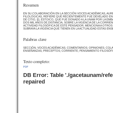
Resumen
EN SU COLABORACIÓN EN LA SECCIÓN VOCES ACADÉMICAS, AURE
FILOLÓGICAS, REFIERE QUE RECIENTEMENTE FUE DEVELADO EN 
DE CITIO, EL ESTOICO, QUE FUE DONADO A LA UNAM POR LA EMB
DOS MIL AÑOS DE DISTANCIA, SOBRE LA VIGENCIA DE LA CORRI
ACTIVIDAD FILOSÓFICA DE ESTE PENSADOR; MENCIONA A OTROS
SUBRAYA LA VIGENCIA QUE TIENEN EN LA ACTUALIDAD ESTAS EN
Palabras clave
SECCIÓN; VOCES ACADÉMICAS; COMENTARIOS; OPINIONES; COLA
ENSEÑANZAS; PRECEPTOS; CORRIENTE; PENSAMIENTO FILOSÓFI
Texto completo:
PDF
DB Error: Table './gacetaunam/ref
repaired