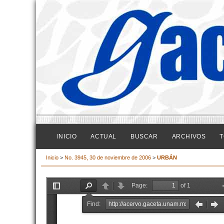
INICIO
ACTUAL
BUSCAR
ARCHIVOS
T
Inicio
>
No. 3945, 30 de noviembre de 2006
>
URBÁN