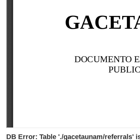
DB Error: Table './gacetaunam/referrals'