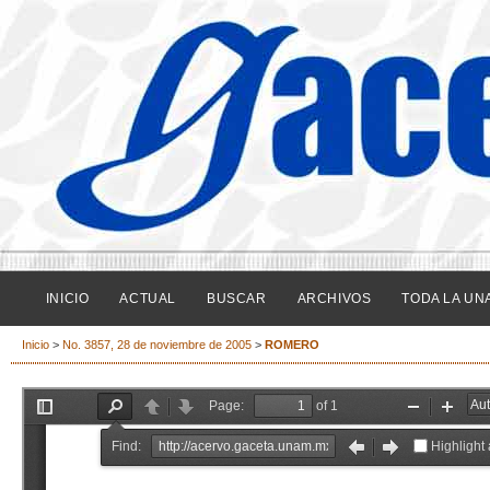
INICIO
ACTUAL
BUSCAR
ARCHIVOS
TODA LA UN
Inicio
>
No. 3857, 28 de noviembre de 2005
>
ROMERO