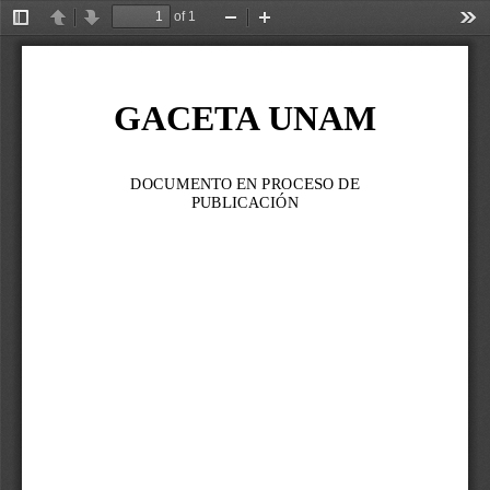
of 1
Toggle
Previous
Next
Zoom
Zoom
Too
Sidebar
Out
In
GACETA UNAM
DOCUMENTO EN PROCESO DE 
PUBLICACIÓN