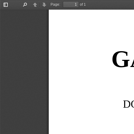
Page:
of 1
Toggle
Find
Previous
Next
Sidebar
G
D