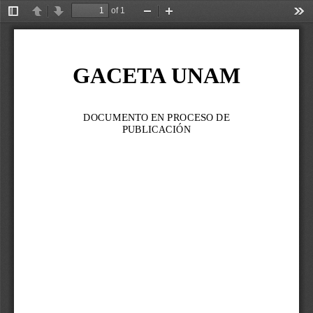
of 1
Toggle
Previous
Next
Zoom
Zoom
Too
Sidebar
Out
In
GACETA UNAM
DOCUMENTO EN PROCESO DE 
PUBLICACIÓN