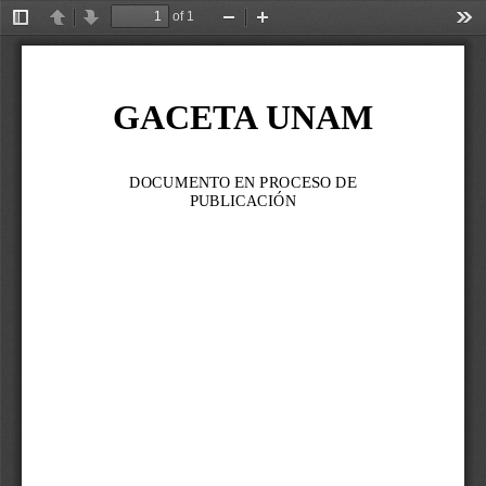
of 1
Toggle
Previous
Next
Zoom
Zoom
Too
Sidebar
Out
In
GACETA UNAM
DOCUMENTO EN PROCESO DE 
PUBLICACIÓN