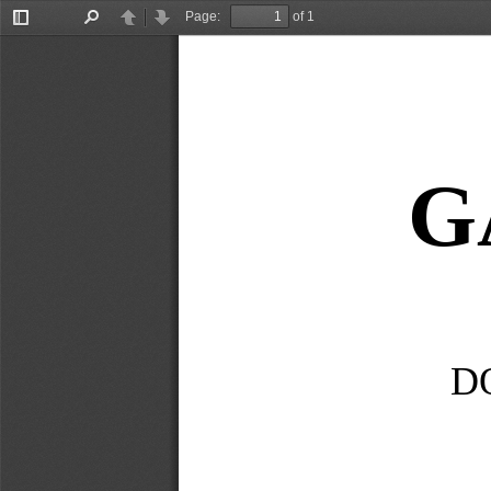
Page:
of 1
Toggle
Find
Previous
Next
Sidebar
G
D