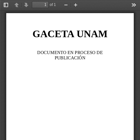
of 1
Toggle
Previous
Next
Zoom
Zoom
Too
Sidebar
Out
In
GACETA UNAM
DOCUMENTO EN PROCESO DE 
PUBLICACIÓN