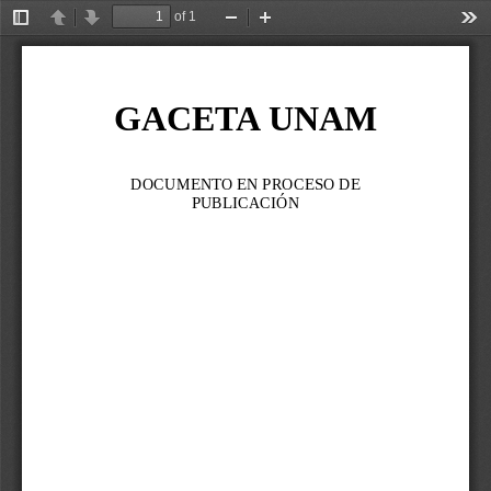
of 1
Toggle
Previous
Next
Zoom
Zoom
Too
Sidebar
Out
In
GACETA UNAM
DOCUMENTO EN PROCESO DE 
PUBLICACIÓN