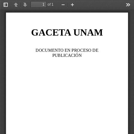
of 1
Toggle
Previous
Next
Zoom
Zoom
Too
Sidebar
Out
In
GACETA UNAM
DOCUMENTO EN PROCESO DE 
PUBLICACIÓN