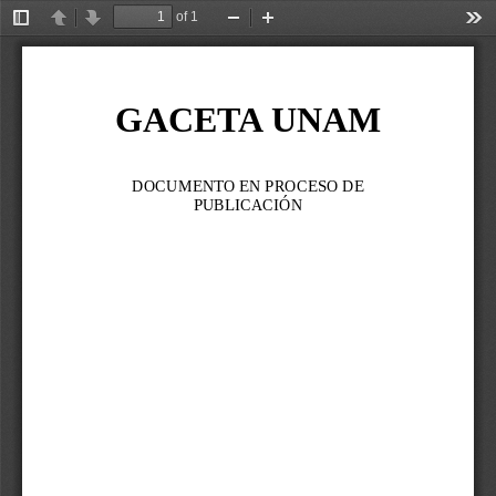
of 1
Toggle
Previous
Next
Zoom
Zoom
Too
Sidebar
Out
In
GACETA UNAM
DOCUMENTO EN PROCESO DE 
PUBLICACIÓN