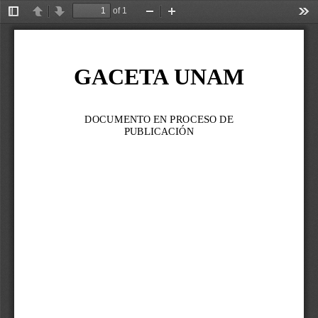
of 1
Toggle
Previous
Next
Zoom
Zoom
Too
Sidebar
Out
In
GACETA UNAM
DOCUMENTO EN PROCESO DE 
PUBLICACIÓN