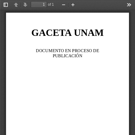
of 1
Toggle
Previous
Next
Zoom
Zoom
Too
Sidebar
Out
In
GACETA UNAM
DOCUMENTO EN PROCESO DE 
PUBLICACIÓN