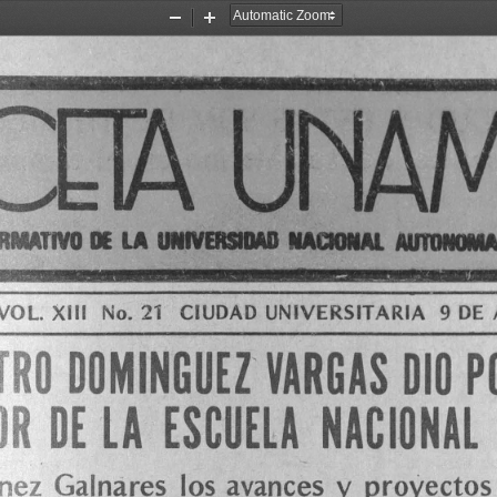
Zoom
Zoom
Out
In
UNAM
RMATIVO 
DE 
LA 
UIIVERSIDU 
IAaDIAI. 
AUTOIOMA
9 
VOL. 
XIII 
No. 
21 
CIUDAD 
UNIVERSITARIA 
DE 
TRO 
DOMINGUEZ
' 
VARGAS 
DIO 
P
OR 
DE 
LA 
ESCUELA 
NACIONAL 
y 
nez 
Ga
lnares 
los 
avances 
proyectos