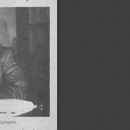
a!nares
. 