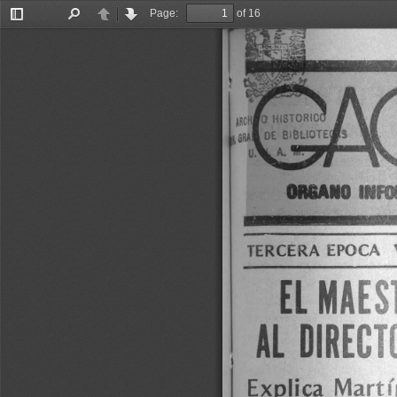
Page:
of 16
Toggle
Find
Previous
Next
Sidebar
DIIIAIO 
INFG
TERCERA 
EPOCA 
EL 
MA
ES
AL 
DIR
EC
T
Explica 
M
artí