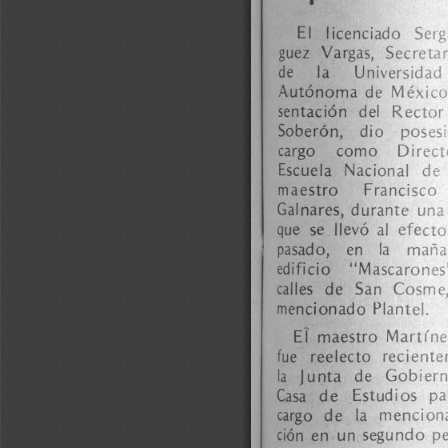
El 
licenciad
o 
Serg
guez 
Vargas, 
S
ecretar
de 
la 
Unive
rsidad 
Autónoma 
de 
Méx
ico
sentación 
del 
Rec
tor
Soberón, 
dio 
posesi
cargo 
como 
Direct
Escuela 
Nacion
al 
de 
maestro 
Franc
isco 
Galnares, 
duran
te 
una
que 
se 
llevó 
al 
efecto
pasado, 
en 
la 
maña
edificio 
"Mascar
ones
calles 
de 
San 
Cosm
e,
mencionado 
Plan
tel. 
ET 
maestro 
Ma
rtíne
fue 
reelecto 
reci
ente
la 
Junta 
de 
Gob
ier
Casa 
de 
Estud
ios 
pa
cargo 
de 
la 
men
cion
ción 
en 
un 
segund
o 
pe