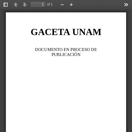
of 1
Toggle
Previous
Next
Zoom
Zoom
Too
Sidebar
Out
In
GACETA UNAM
DOCUMENTO EN PROCESO DE 
PUBLICACIÓN