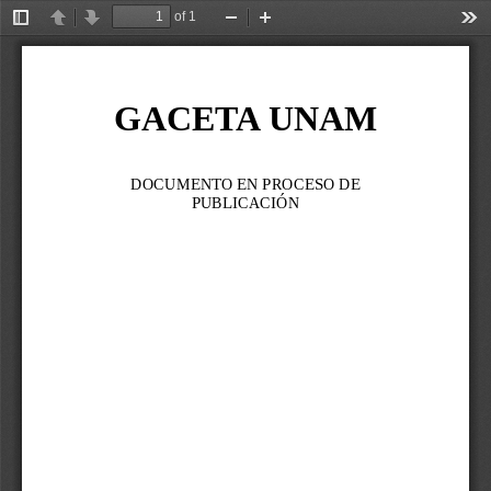
of 1
Toggle
Previous
Next
Zoom
Zoom
Too
Sidebar
Out
In
GACETA UNAM
DOCUMENTO EN PROCESO DE 
PUBLICACIÓN