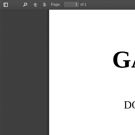
Page:
of 1
Toggle
Find
Previous
Next
Sidebar
G
D