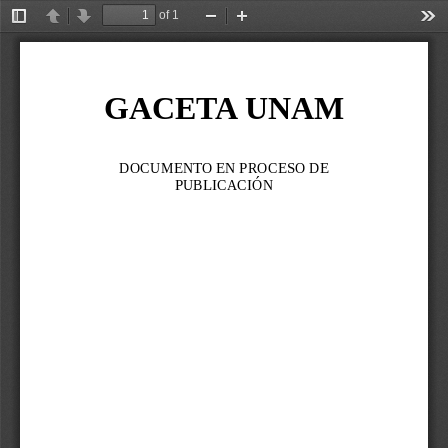
of 1
Toggle
Previous
Next
Zoom
Zoom
Too
Sidebar
Out
In
GACETA UNAM
DOCUMENTO EN PROCESO DE 
PUBLICACIÓN