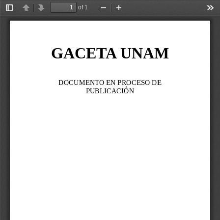
of 1
Toggle
Previous
Next
Zoom
Zoom
Too
Sidebar
Out
In
GACETA UNAM
DOCUMENTO EN PROCESO DE 
PUBLICACIÓN