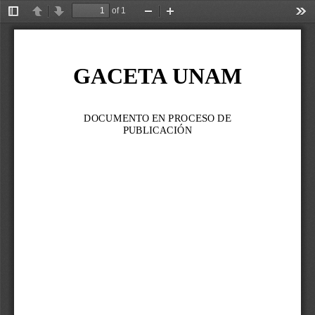
of 1
Toggle
Previous
Next
Zoom
Zoom
Too
Sidebar
Out
In
GACETA UNAM
DOCUMENTO EN PROCESO DE 
PUBLICACIÓN