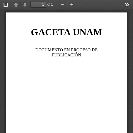
of 1
Toggle
Previous
Next
Zoom
Zoom
Too
Sidebar
Out
In
GACETA UNAM
DOCUMENTO EN PROCESO DE 
PUBLICACIÓN