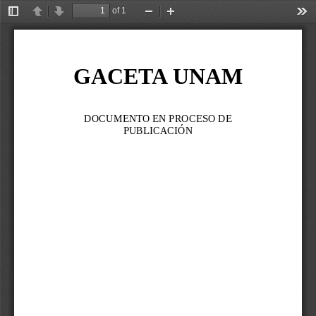
of 1
Toggle
Previous
Next
Zoom
Zoom
Too
Sidebar
Out
In
GACETA UNAM
DOCUMENTO EN PROCESO DE 
PUBLICACIÓN