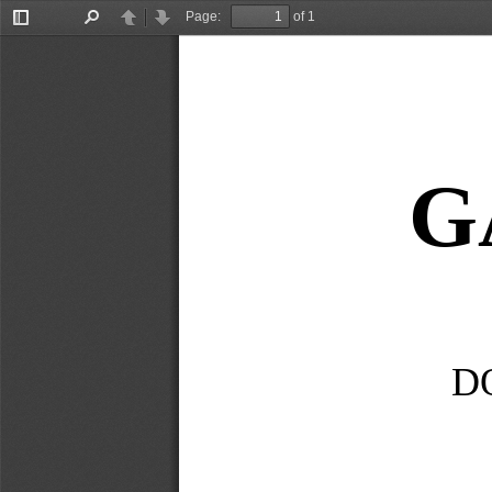
Page:
of 1
Toggle
Find
Previous
Next
Sidebar
G
D