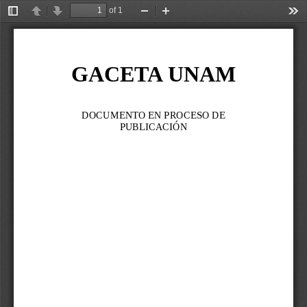
of 1
Toggle
Previous
Next
Zoom
Zoom
Too
Sidebar
Out
In
GACETA UNAM
DOCUMENTO EN PROCESO DE 
PUBLICACIÓN