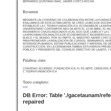
BERNARDO QUINTANA ISAAC, XAVIER CORT‚S ROCHA
Resumen
MEDIANTE UN CONVENIO DE COLABORACIÓN ENTRE LA FUNDACIÓN
EXALUMNOS DE ESTA ÚLTIMA (AEFE) SE CREÓ LA BECA DE DOCE
ESTABLECIÓ LA C TEDRA FUNDACIÓN ICA. ECONOMÍA DE LA INF
UNIVERSITARIO CONTEMPOR NEO DE ARTE EL 13 DE ABRIL, EL 
INGENIEROS CIVILES ASOCIADOS (ICA), DIJO QUE LA BECA Y L
LA APROXIMACIÓN ANALÍTICA DE ECONOMISTAS E INGENIEROS A 
M‚XICO Y EL MUNDO. POR SU PARTE, EL MAESTRO XAVIER CORT
PARA PROMOVER LA REALIZACIÓN DE CURSOS, SEMINARIOS, IN
INTERDISCIPLINARIOS, EDITAR PUBLICACIONES Y MATERIAL DE 
CONSTRUCCIÓN. EN LA CEREMONIA TAMBI‚N ESTUVIERON PRESEN
PÚBLICO Y PRESIDENTE DEL CONSEJO DIRECTIVO DE LA AEFE, 
Palabras clave
CONVENIO; ACUERDO; FUNDACIÓN ICA; FI; FE; AEFE; CREACIÓN
C TEDRA FUNDACIÓN ICA
Texto completo:
PDF
DB Error: Table './gacetaunam/ref
repaired