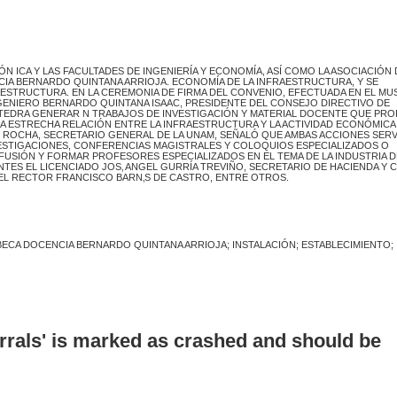
 ICA Y LAS FACULTADES DE INGENIERÍA Y ECONOMÍA, ASÍ COMO LA ASOCIACIÓN 
NCIA BERNARDO QUINTANA ARRIOJA. ECONOMÍA DE LA INFRAESTRUCTURA, Y SE
RAESTRUCTURA. EN LA CEREMONIA DE FIRMA DEL CONVENIO, EFECTUADA EN EL MU
INGENIERO BERNARDO QUINTANA ISAAC, PRESIDENTE DEL CONSEJO DIRECTIVO DE
A C TEDRA GENERAR N TRABAJOS DE INVESTIGACIÓN Y MATERIAL DOCENTE QUE PRO
LA ESTRECHA RELACIÓN ENTRE LA INFRAESTRUCTURA Y LA ACTIVIDAD ECONÓMICA
‚S ROCHA, SECRETARIO GENERAL DE LA UNAM, SEÑALÓ QUE AMBAS ACCIONES SERV
VESTIGACIONES, CONFERENCIAS MAGISTRALES Y COLOQUIOS ESPECIALIZADOS O
DIFUSIÓN Y FORMAR PROFESORES ESPECIALIZADOS EN EL TEMA DE LA INDUSTRIA D
TES EL LICENCIADO JOS‚ ANGEL GURRÍA TREVIÑO, SECRETARIO DE HACIENDA Y C
Y EL RECTOR FRANCISCO BARN‚S DE CASTRO, ENTRE OTROS.
; BECA DOCENCIA BERNARDO QUINTANA ARRIOJA; INSTALACIÓN; ESTABLECIMIENTO;
errals' is marked as crashed and should be