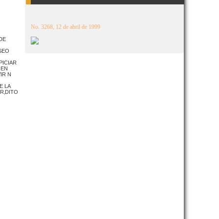
No. 3268, 12 de abril de 1999
DE
SEO
PICIAR
 EN
IR N
E LA
R‚DITO