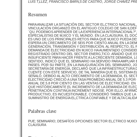
LUIS T‚LLEZ, FRANCISCO BARN‚S DE CASTRO, JORGE CHAVEZ PR
Resumen
PARA ANALIZAR LA SITUACIÓN DEL SECTOR EL‚CTRICO NACIONAL
VINCULACIÓN ORGANIZÓ EN EL ANTIGUO COLEGIO DE SAN ILDEF
¨QU‚ PODEMOS APRENDER DE LA EXPERIENCIA INTERNACIONAL?", 
ESPECIALISTAS DE M‚XICO Y EL MUNDO. EN LA CLAUSURA, EL D
ES UNO DE LOS PRINCIPALES RETOS PARA QUE M‚XICO PUEDA D
ESPERA UN CRECIMIENTO DE SEIS POR CIENTO ANUAL EN LA DEM
GENERACIÓN, TRANSMISIÓN Y DISTRIBUCIÓN. AL RESPECTO, EL
DEMANDA DE ELECTRICIDAD EN M‚XICO HA AUMENTADO CONSIDE
REGISTRADO DENTRO DEL SECTOR ENERG‚TICO. AÑADIÓ QUE E
INSUFICIENTE PARA HACER FRENTE A LA CRECIENTE DEMANDA, L
SENTIDO, INDICÓ QUE EL SEMINARIO HA SERVIDO PARA AMPLIAR
PAÍSES. POR SU PARTE, EN LA INAUGURACIÓN DEL SEMINARIO, 
SECRETARÍA DE ENERGÍA, DECLARÓ QUE LA INFRAESTRUCTURA D
CUENTE CON ESTE SERVICIO, DE TAL MANERA QUE EL SISTEMA EL
SEÑALÓ, DEBIDO AL ALTO CRECIMIENTO DE LA DEMANDA, EL SEC
ELECTRICIDAD CRECIÓ A UNA TASA PROMEDIO ANUAL DE 5.3 POR
ANUAL DE 5.8 POR CIENTO EN LAS VENTAS DE ELECTRICIDAD. E
QUE HISTÓRICAMENTE EL INCREMENTO DE LA DEMANDA DE ELECT
PENETRACIÓN CONTINÚA INCREMENT NDOSE. POR ELLO, AFIRMÓ, 
PRODUCTIVO, ES INCUESTIONABLE. CONSIDERÓ TAMBI‚N QUE LA
SUMINISTRO DE ENERGÍA EL‚CTRICA CONFIABLE Y DE ALTA CALIDA
Palabras clave
PUE; SEMINARIO; DESAFÍOS OPCIONES SECTOR EL‚CTRICO M‚XIC
CLAUSURA