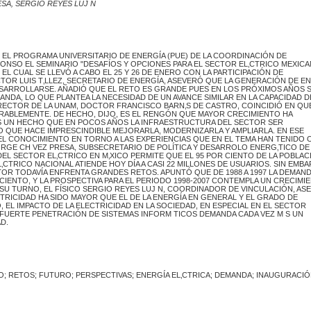
ESA, SERGIO REYES LUJ N
, EL PROGRAMA UNIVERSITARIO DE ENERGÍA (PUE) DE LA COORDINACIÓN DE
ONSO EL SEMINARIO "DESAFÍOS Y OPCIONES PARA EL SECTOR EL‚CTRICO MEXICA
EL CUAL SE LLEVÓ A CABO EL 25 Y 26 DE ENERO CON LA PARTICIPACIÓN DE
OCTOR LUIS T‚LLEZ, SECRETARIO DE ENERGÍA, ASEVERÓ QUE LA GENERACIÓN DE E
ESARROLLARSE. AÑADIÓ QUE EL RETO ES GRANDE PUES EN LOS PRÓXIMOS AÑOS 
ANDA, LO QUE PLANTEA LA NECESIDAD DE UN AVANCE SIMILAR EN LA CAPACIDAD D
 RECTOR DE LA UNAM, DOCTOR FRANCISCO BARN‚S DE CASTRO, COINCIDIÓ EN QUE
RABLEMENTE. DE HECHO, DIJO, ES EL RENGÓN QUE MAYOR CRECIMIENTO HA
S UN HECHO QUE EN POCOS AÑOS LA INFRAESTRUCTURA DEL SECTOR SER
O QUE HACE IMPRESCINDIBLE MEJORARLA, MODERNIZARLA Y AMPLIARLA. EN ESE
 EL CONOCIMIENTO EN TORNO A LAS EXPERIENCIAS QUE EN EL TEMA HAN TENIDO
JORGE CH VEZ PRESA, SUBSECRETARIO DE POLÍTICA Y DESARROLO ENERG‚TICO DE
EL SECTOR EL‚CTRICO EN M‚XICO PERMITE QUE EL 95 POR CIENTO DE LA POBLAC
‚CTRICO NACIONAL ATIENDE HOY DÍA A CASI 22 MILLONES DE USUARIOS. SIN EMB
TOR TODAVÍA ENFRENTA GRANDES RETOS. APUNTÓ QUE DE 1988 A 1997 LA DEMAND
 CIENTO, Y LA PROSPECTIVA PARA EL PERIODO 1998-2007 CONTEMPLA UN CRECIMI
N SU TURNO, EL FÍSICO SERGIO REYES LUJ N, COORDINADOR DE VINCULACIÓN, AS
RICIDAD HA SIDO MAYOR QUE EL DE LA ENERGÍA EN GENERAL Y EL GRADO DE
EL IMPACTO DE LA ELECTRICIDAD EN LA SOCIEDAD, EN ESPECIAL EN EL SECTOR
 FUERTE PENETRACIÓN DE SISTEMAS INFORM TICOS DEMANDA CADA VEZ M S UN
D.
O; RETOS; FUTURO; PERSPECTIVAS; ENERGÍA EL‚CTRICA; DEMANDA; INAUGURACIÓ