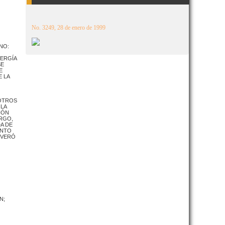
No. 3249, 28 de enero de 1999
NO:
NERGÍA
SE
E
 LA
 OTROS
 LA
IÓN
ARGO,
A DE
ENTO
EVERÓ
N;