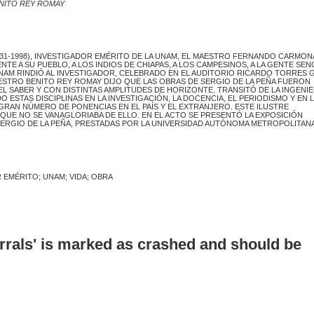
NITO REY ROMAY
31-1998), INVESTIGADOR EMÉRITO DE LA UNAM, EL MAESTRO FERNANDO CARMONA
TE A SU PUEBLO, A LOS INDIOS DE CHIAPAS, A LOS CAMPESINOS, A LA GENTE SENC
AM RINDIÓ AL INVESTIGADOR, CELEBRADO EN EL AUDITORIO RICARDO TORRES G
AESTRO BENITO REY ROMAY DIJO QUE LAS OBRAS DE SERGIO DE LA PEÑA FUERON
 SABER Y CON DISTINTAS AMPLITUDES DE HORIZONTE. TRANSITÓ DE LA INGENIER
DO ESTAS DISCIPLINAS EN LA INVESTIGACIÓN, LA DOCENCIA, EL PERIODISMO Y EN L
 GRAN NÚMERO DE PONENCIAS EN EL PAÍS Y EL EXTRANJERO. ESTE ILUSTRE
QUE NO SE VANAGLORIABA DE ELLO. EN EL ACTO SE PRESENTÓ LA EXPOSICIÓN
SERGIO DE LA PEÑA, PRESTADAS POR LA UNIVERSIDAD AUTÓNOMA METROPOLITANA
EMÉRITO; UNAM; VIDA; OBRA
errals' is marked as crashed and should be