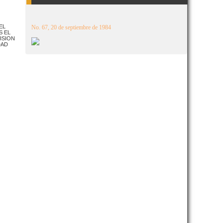
EL
No. 67, 20 de septiembre de 1984
S EL
ISION
DAD