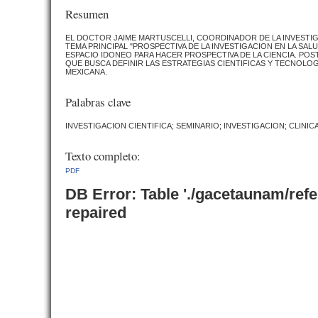
Resumen
EL DOCTOR JAIME MARTUSCELLI, COORDINADOR DE LA INVESTIGA
TEMA PRINCIPAL "PROSPECTIVA DE LA INVESTIGACION EN LA SAL
ESPACIO IDONEO PARA HACER PROSPECTIVA DE LA CIENCIA. PO
QUE BUSCA DEFINIR LAS ESTRATEGIAS CIENTIFICAS Y TECNOLO
MEXICANA.
Palabras clave
INVESTIGACION CIENTIFICA; SEMINARIO; INVESTIGACION; CLINI
Texto completo:
PDF
DB Error: Table './gacetaunam/ref
repaired