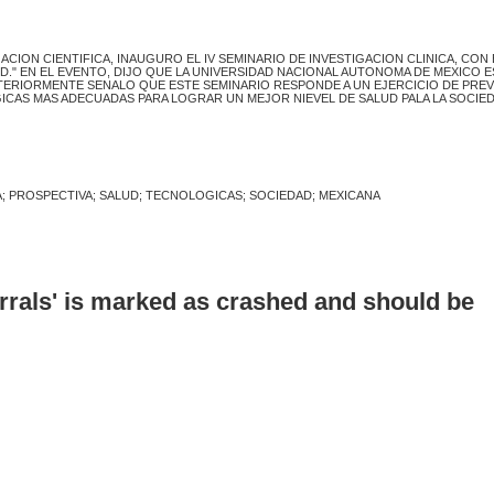
CION CIENTIFICA, INAUGURO EL IV SEMINARIO DE INVESTIGACION CLINICA, CON 
UD." EN EL EVENTO, DIJO QUE LA UNIVERSIDAD NACIONAL AUTONOMA DE MEXICO E
STERIORMENTE SENALO QUE ESTE SEMINARIO RESPONDE A UN EJERCICIO DE PREV
GICAS MAS ADECUADAS PARA LOGRAR UN MEJOR NIEVEL DE SALUD PALA LA SOCIE
CA; PROSPECTIVA; SALUD; TECNOLOGICAS; SOCIEDAD; MEXICANA
errals' is marked as crashed and should be