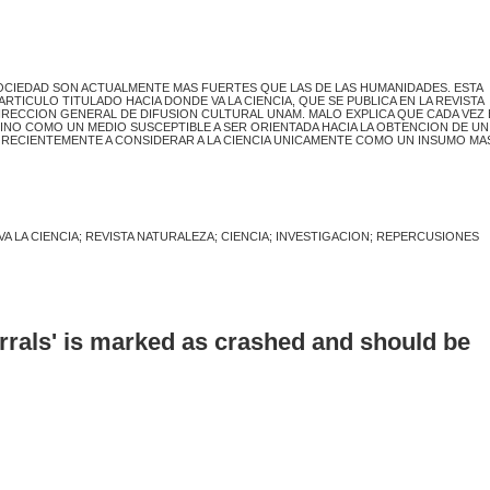
SOCIEDAD SON ACTUALMENTE MAS FUERTES QUE LAS DE LAS HUMANIDADES. ESTA
ARTICULO TITULADO HACIA DONDE VA LA CIENCIA, QUE SE PUBLICA EN LA REVISTA
DIRECCION GENERAL DE DIFUSION CULTURAL UNAM. MALO EXPLICA QUE CADA VEZ 
INO COMO UN MEDIO SUSCEPTIBLE A SER ORIENTADA HACIA LA OBTENCION DE UN 
RECIENTEMENTE A CONSIDERAR A LA CIENCIA UNICAMENTE COMO UN INSUMO MAS
A LA CIENCIA; REVISTA NATURALEZA; CIENCIA; INVESTIGACION; REPERCUSIONES
errals' is marked as crashed and should be