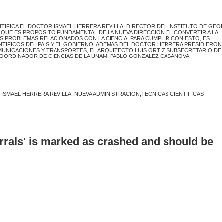
NTIFICA EL DOCTOR ISMAEL HERRERA REVILLA, DIRECTOR DEL INSTITUTO DE GEOF
QUE ES PROPOSITO FUNDAMENTAL DE LA NUEVA DIRECCION EL CONVERTIR A LA
S PROBLEMAS RELACIONADOS CON LA CIENCIA. PARA CUMPLIR CON ESTO, ES
TIFICOS DEL PAIS Y EL GOBIERNO. ADEMAS DEL DOCTOR HERRERA PRESIDIERON
UNICACIONES Y TRANSPORTES, EL ARQUITECTO LUIS ORTIZ SUBSECRETARIO DE
COORDINADOR DE CIENCIAS DE LA UNAM, PABLO GONZALEZ CASANOVA.
; ISMAEL HERRERA REVILLA; NUEVA ADMINISTRACION;TECNICAS CIENTIFICAS
errals' is marked as crashed and should be