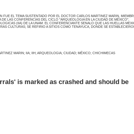
LAN FUE EL TEMA SUSTENTADO POR EL DOCTOR CARLOS MARTINEZ MARIN, MIEMBR
NA DE LAS CONFERENCIAS DEL CICLO "ARQUEOLOGIA EN LA CIUDAD DE MÉXICO",
OGICAS (IIA) DE LA UNAM. EL CONFERENCIANTE SENALO QUE LAS HUELLAS MEXI
RAS CULTURAS; SE REFIRIO A SITIOS COMO TENAYUCA, DONDE SE ESTABLECIERO
INEZ MARIN; IIA; IIH; ARQUEOLOGIA; CIUDAD; MÉXICO; CHICHIMECAS
errals' is marked as crashed and should be