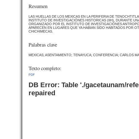
Resumen
LAS HUELLAS DE LOS MEXICAS EN LA PERIFERIA DE TENOCHTIT
INSTITUTO DE INVESTIGACIÓNES HISTORICAS (IIH), DURANTE U
ORGANIZADO POR EL INSTITUTO DE INVESTIGACIÓNES ANTROPOL
APARECEN EN LUGARES QUE YA HABIAN SIDO HABITADOS POR OT
CHICHIMECAS.
Palabras clave
MEXICAS; ASENTAMIENTO; TENAYUCA; CONFERENCIA; CARLOS MART
Texto completo:
PDF
DB Error: Table './gacetaunam/ref
repaired