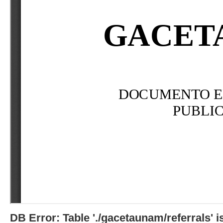
DB Error: Table './gacetaunam/referrals'