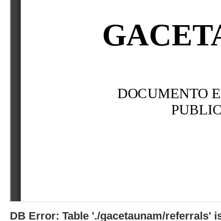
DB Error: Table './gacetaunam/referrals'