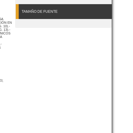
TAMAÑO DE FUENTE
SA
CIÓN EN
. 10).-
 13).-
CNICOS
A
-
S
I;