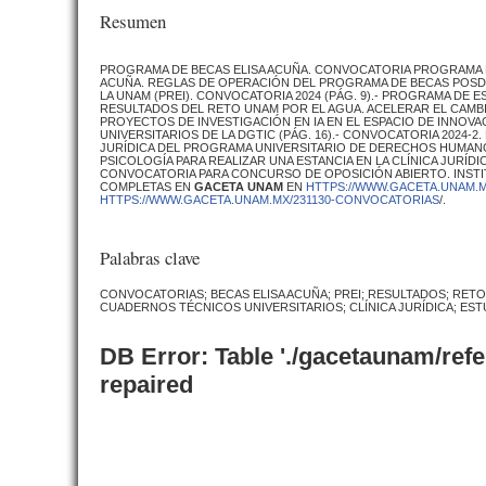
Resumen
PROGRAMA DE BECAS ELISA ACUÑA. CONVOCATORIA PROGRAMA DE
ACUÑA. REGLAS DE OPERACIÓN DEL PROGRAMA DE BECAS POSDOC
LA UNAM (PREI). CONVOCATORIA 2024 (PÁG. 9).- PROGRAMA DE E
RESULTADOS DEL RETO UNAM POR EL AGUA. ACELERAR EL CAMBIO
PROYECTOS DE INVESTIGACIÓN EN IA EN EL ESPACIO DE INNOV
UNIVERSITARIOS DE LA DGTIC (PÁG. 16).- CONVOCATORIA 2024-2
JURÍDICA DEL PROGRAMA UNIVERSITARIO DE DERECHOS HUMANOS 
PSICOLOGÍA PARA REALIZAR UNA ESTANCIA EN LA CLÍNICA JURÍD
CONVOCATORIA PARA CONCURSO DE OPOSICIÓN ABIERTO. INSTI
COMPLETAS EN
GACETA UNAM
EN
HTTPS://WWW.GACETA.UNAM.M
HTTPS://WWW.GACETA.UNAM.MX/231130-CONVOCATORIAS
/.
Palabras clave
CONVOCATORIAS; BECAS ELISA ACUÑA; PREI; RESULTADOS; RETO
CUADERNOS TÉCNICOS UNIVERSITARIOS; CLÍNICA JURÍDICA; EST
DB Error: Table './gacetaunam/ref
repaired