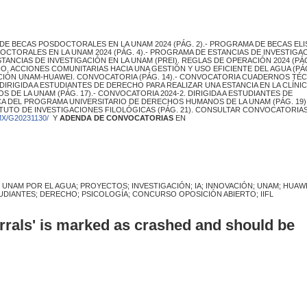
 BECAS POSDOCTORALES EN LA UNAM 2024 (PÁG. 2).- PROGRAMA DE BECAS ELI
TORALES EN LA UNAM 2024 (PÁG. 4).- PROGRAMA DE ESTANCIAS DE INVESTIGA
STANCIAS DE INVESTIGACIÓN EN LA UNAM (PREI). REGLAS DE OPERACIÓN 2024 (PÁG
. ACCIONES COMUNITARIAS HACIA UNA GESTIÓN Y USO EFICIENTE DEL AGUA (PÁG.
ACIÓN UNAM-HUAWEI. CONVOCATORIA (PÁG. 14).- CONVOCATORIA CUADERNOS TÉ
. DIRIGIDA A ESTUDIANTES DE DERECHO PARA REALIZAR UNA ESTANCIA EN LA CLÍNIC
DE LA UNAM (PÁG. 17).- CONVOCATORIA 2024-2. DIRIGIDA A ESTUDIANTES DE
ICA DEL PROGRAMA UNIVERSITARIO DE DERECHOS HUMANOS DE LA UNAM (PÁG. 19).
TUTO DE INVESTIGACIONES FILOLÓGICAS (PÁG. 21). CONSULTAR CONVOCATORIA
X/G20231130/
Y
ADENDA DE CONVOCATORIAS
EN
 UNAM POR EL AGUA; PROYECTOS; INVESTIGACIÓN; IA; INNOVACIÓN; UNAM; HUAWE
UDIANTES; DERECHO; PSICOLOGÍA; CONCURSO OPOSICIÓN ABIERTO; IIFL
errals' is marked as crashed and should be