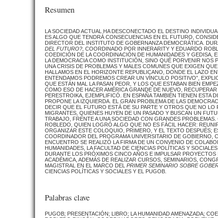
Resumen
LA SOCIEDAD ACTUAL HA DESCONECTADO EL DESTINO INDIVID
ES ALGO QUE TENDRÁ CONSECUENCIAS EN EL FUTURO, CONSIDER
DIRECTOR DEL INSTITUTO DE GOBERNANZA DEMOCRÁTICA. DUR
DEL FUTURO?
, COORDINADO POR INNERARITY Y EDUARDO ROBL
COEDICIÓN DE LA COORDINACIÓN DE HUMANIDADES Y GEDISA, 
LA DEMOCRACIA COMO INSTITUCIÓN, SINO QUÉ PORVENIR NOS 
UNA CRISIS DE PROBLEMAS Y MALES COMUNES QUE EXIGEN QUE
HALLAMOS EN EL HORIZONTE REPUBLICANO, DONDE EL LAZO ENT
ENTENDAMOS PODREMOS CREAR UN VÍNCULO POSITIVO”, EXPLIC
QUE ESTÁN MAL LA PASAN PEOR, Y LOS QUE ESTABAN BIEN EMPEZ
COMO ESO DE HACER AMÉRICA GRANDE DE NUEVO, RECUPERAR A L
PERESTROIKA, EJEMPLIFICÓ. EN ESPAÑA TAMBIÉN TIENEN ESTA 
PROPONE LA IZQUIERDA. EL GRAN PROBLEMA DE LAS DEMOCRAC
DECIR QUE EL FUTURO ESTÁ DE SU PARTE Y OTROS QUE NO LO 
MIGRANTES, QUIENES HUYEN DE UN PASADO Y BUSCAN UN FUTU
TRABAJO, FRENTE A UNA SOCIEDAD CON GRANDES PROBLEMAS. 
ROBLEDO, QUIEN LOGRÓ ALGO QUE NO ES FÁCIL HACER: REUNIR
ORGANIZAR ESTE COLOQUIO, PRIMERO, Y EL TEXTO DESPUÉS; 
COORDINADOR DEL PROGRAMA UNIVERSITARIO DE GOBIERNO, CO
ENCUENTRO SE REALIZÓ LA FIRMA DE UN CONVENIO DE COLABOR
HUMANIDADES, LA FACULTAD DE CIENCIAS POLÍTICAS Y SOCIAL
DURANTE LOS PRÓXIMOS CINCO AÑOS E IMPULSAR PROYECTOS DE
ACADÉMICA, ADEMÁS DE REALIZAR CURSOS, SEMINARIOS, CONG
MAGISTRAL EN EL MARCO DEL
PRIMER SEMINARIO SOBRE GOBE
CIENCIAS POLÍTICAS Y SOCIALES Y EL PUGOB.
Palabras clave
PUGOB; PRESENTACIÓN; LIBRO; LA HUMANIDAD AMENAZADA; COE