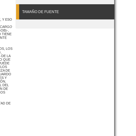
TAMAÑO DE FUENTE
, Y ESO
E CARGO
OB)-,
 TIENE
ANTE
OS, LOS
,
 DE LA
IO QUE
PUEDE
 LOS
RZA DE
DUARDO
ES Y
CÓN,
L DEL
ÓN DE
ZOS
TAD DE