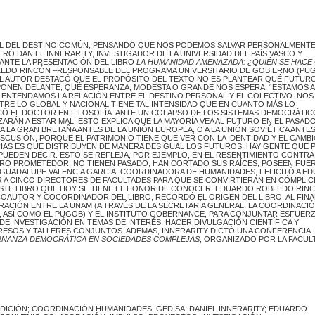
UAL DEL DESTINO COMÚN, PENSANDO QUE NOS PODEMOS SALVAR PERSONALMENTE
Ó DANIEL INNERARITY, INVESTIGADOR DE LA UNIVERSIDAD DEL PAÍS VASCO Y
ANTE LA PRESENTACIÓN DEL LIBRO
LA HUMANIDAD AMENAZADA
: ¿QUIÉN SE HAC
EDO RINCÓN –RESPONSABLE DEL PROGRAMA UNIVERSITARIO DE GOBIERNO (PUG
EL AUTOR DESTACÓ QUE EL PROPÓSITO DEL TEXTO NO ES PLANTEAR QUÉ FUTURO
PONEN DELANTE, QUÉ ESPERANZA, MODESTA O GRANDE NOS ESPERA. “ESTAMOS 
 ENTENDAMOS LA RELACIÓN ENTRE EL DESTINO PERSONAL Y EL COLECTIVO. NOS
RE LO GLOBAL Y NACIONAL TIENE TAL INTENSIDAD QUE EN CUANTO MÁS LO
Ó EL DOCTOR EN FILOSOFÍA. ANTE UN COLAPSO DE LOS SISTEMAS DEMOCRÁTIC
ARÁN A ESTAR MAL. ESTO EXPLICA QUE LA MAYORÍA VEA AL FUTURO EN EL PASADO
A GRAN BRETAÑA ANTES DE LA UNIÓN EUROPEA, O A LA UNIÓN SOVIÉTICA ANTES
DISCUSIÓN, PORQUE EL PATRIMONIO TIENE QUE VER CON LA IDENTIDAD Y EL CAMB
IAS ES QUE DISTRIBUYEN DE MANERA DESIGUAL LOS FUTUROS. HAY GENTE QUE 
PUEDEN DECIR. ESTO SE REFLEJA, POR EJEMPLO, EN EL RESENTIMIENTO CONTRA
RO PROMETEDOR. NO TIENEN PASADO, HAN CORTADO SUS RAÍCES, POSEEN FUE
GUADALUPE VALENCIA GARCÍA, COORDINADORA DE HUMANIDADES, FELICITÓ A E
 A CINCO DIRECTORES DE FACULTADES PARA QUE SE CONVIRTIERAN EN CÓMPLIC
ESTE LIBRO QUE HOY SE TIENE EL HONOR DE CONOCER. EDUARDO ROBLEDO RIN
AUTOR Y COCORDINADOR DEL LIBRO, RECORDÓ EL ORIGEN DEL LIBRO. AL FINA
ACIÓN ENTRE LA UNAM (A TRAVÉS DE LA SECRETARÍA GENERAL, LA COORDINACI
ES, ASÍ COMO EL PUGOB) Y EL INSTITUTO GOBERNANCE, PARA CONJUNTAR ESFUER
 INVESTIGACIÓN EN TEMAS DE INTERÉS, HACER DIVULGACIÓN CIENTÍFICA Y
RESOS Y TALLERES CONJUNTOS. ADEMÁS, INNERARITY DICTÓ UNA CONFERENCIA
RNANZA DEMOCRÁTICA EN SOCIEDADES COMPLEJAS
, ORGANIZADO POR LA FACUL
DICIÓN; COORDINACIÓN HUMANIDADES; GEDISA; DANIEL INNERARITY; EDUARDO