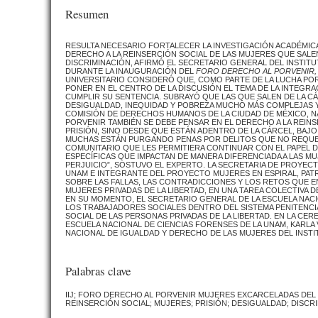
Resumen
RESULTA NECESARIO FORTALECER LA INVESTIGACIÓN ACADÉMICA
DERECHO A LA REINSERCIÓN SOCIAL DE LAS MUJERES QUE SALE
DISCRIMINACIÓN, AFIRMÓ EL SECRETARIO GENERAL DEL INSTIT
DURANTE LA INAUGURACIÓN DEL
FORO DERECHO AL PORVENIR,
UNIVERSITARIO CONSIDERÓ QUE, COMO PARTE DE LA LUCHA POR
PONER EN EL CENTRO DE LA DISCUSIÓN EL TEMA DE LA INTEGRA
CUMPLIR SU SENTENCIA. SUBRAYÓ QUE LAS QUE SALEN DE LA C
DESIGUALDAD, INEQUIDAD Y POBREZA MUCHO MÁS COMPLEJAS Y 
COMISIÓN DE DERECHOS HUMANOS DE LA CIUDAD DE MÉXICO, N
PORVENIR TAMBIÉN SE DEBE PENSAR EN EL DERECHO A LA REIN
PRISIÓN, SINO DESDE QUE ESTÁN ADENTRO DE LA CÁRCEL, BAJ
MUCHAS ESTÁN PURGANDO PENAS POR DELITOS QUE NO REQUER
COMUNITARIO QUE LES PERMITIERA CONTINUAR CON EL PAPEL DE
ESPECÍFICAS QUE IMPACTAN DE MANERA DIFERENCIADA A LAS M
PERJUICIO”, SOSTUVO EL EXPERTO. LA SECRETARIA DE PROYEC
UNAM E INTEGRANTE DEL PROYECTO MUJERES EN ESPIRAL, PATR
SOBRE LAS FALLAS, LAS CONTRADICCIONES Y LOS RETOS QUE EN
MUJERES PRIVADAS DE LA LIBERTAD, EN UNA TAREA COLECTIVA 
EN SU MOMENTO, EL SECRETARIO GENERAL DE LA ESCUELA NACI
LOS TRABAJADORES SOCIALES DENTRO DEL SISTEMA PENITENCIAR
SOCIAL DE LAS PERSONAS PRIVADAS DE LA LIBERTAD. EN LA CE
ESCUELA NACIONAL DE CIENCIAS FORENSES DE LA UNAM, KARLA V
NACIONAL DE IGUALDAD Y DERECHO DE LAS MUJERES DEL INSTI
Palabras clave
IIJ; FORO DERECHO AL PORVENIR MUJERES EXCARCELADAS DEL S
REINSERCIÓN SOCIAL; MUJERES; PRISIÓN; DESIGUALDAD; DISCRI