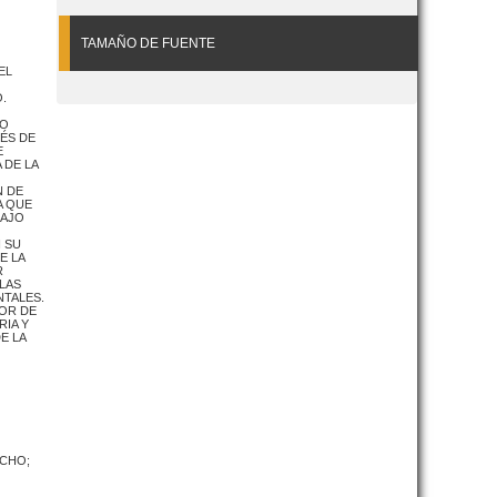
TAMAÑO DE FUENTE
EL
.
IO
UÉS DE
E
 DE LA
N DE
A QUE
BAJO
 SU
E LA
R
 LAS
NTALES.
BOR DE
RIA Y
E LA
ECHO;