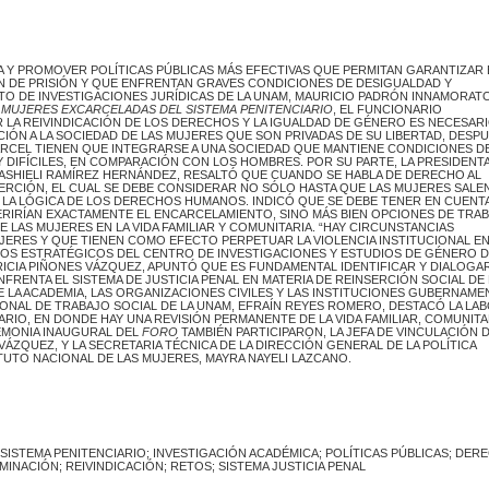
 Y PROMOVER POLÍTICAS PÚBLICAS MÁS EFECTIVAS QUE PERMITAN GARANTIZAR 
N DE PRISIÓN Y QUE ENFRENTAN GRAVES CONDICIONES DE DESIGUALDAD Y
UTO DE INVESTIGACIONES JURÍDICAS DE LA UNAM, MAURICIO PADRÓN INNAMORATO
 MUJERES EXCARCELADAS DEL SISTEMA PENITENCIARIO
, EL FUNCIONARIO
 LA REIVINDICACIÓN DE LOS DERECHOS Y LA IGUALDAD DE GÉNERO ES NECESAR
CIÓN A LA SOCIEDAD DE LAS MUJERES QUE SON PRIVADAS DE SU LIBERTAD, DESP
ÁRCEL TIENEN QUE INTEGRARSE A UNA SOCIEDAD QUE MANTIENE CONDICIONES D
DIFÍCILES, EN COMPARACIÓN CON LOS HOMBRES. POR SU PARTE, LA PRESIDENTA
ASHIELI RAMÍREZ HERNÁNDEZ, RESALTÓ QUE CUANDO SE HABLA DE DERECHO AL
SERCIÓN, EL CUAL SE DEBE CONSIDERAR NO SÓLO HASTA QUE LAS MUJERES SALE
O LA LÓGICA DE LOS DERECHOS HUMANOS. INDICÓ QUE SE DEBE TENER EN CUENT
IRÍAN EXACTAMENTE EL ENCARCELAMIENTO, SINO MÁS BIEN OPCIONES DE TRA
 LAS MUJERES EN LA VIDA FAMILIAR Y COMUNITARIA. “HAY CIRCUNSTANCIAS
UJERES Y QUE TIENEN COMO EFECTO PERPETUAR LA VIOLENCIA INSTITUCIONAL EN
TOS ESTRATÉGICOS DEL CENTRO DE INVESTIGACIONES Y ESTUDIOS DE GÉNERO D
ICIA PIÑONES VÁZQUEZ, APUNTÓ QUE ES FUNDAMENTAL IDENTIFICAR Y DIALOGA
FRENTA EL SISTEMA DE JUSTICIA PENAL EN MATERIA DE REINSERCIÓN SOCIAL DE
DE LA ACADEMIA, LAS ORGANIZACIONES CIVILES Y LAS INSTITUCIONES GUBERNAME
ONAL DE TRABAJO SOCIAL DE LA UNAM, EFRAÍN REYES ROMERO, DESTACÓ LA LA
IO, EN DONDE HAY UNA REVISIÓN PERMANENTE DE LA VIDA FAMILIAR, COMUNITA
REMONIA INAUGURAL DEL
FORO
TAMBIÉN PARTICIPARON, LA JEFA DE VINCULACIÓN D
ÁZQUEZ, Y LA SECRETARIA TÉCNICA DE LA DIRECCIÓN GENERAL DE LA POLÍTICA
TUTO NACIONAL DE LAS MUJERES, MAYRA NAYELI LAZCANO.
ISTEMA PENITENCIARIO; INVESTIGACIÓN ACADÉMICA; POLÍTICAS PÚBLICAS; DER
MINACIÓN; REIVINDICACIÓN; RETOS; SISTEMA JUSTICIA PENAL