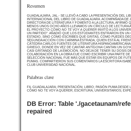
Resumen
GUADALAJARA, JAL.- SE LLEVÓ A CABO LA PRESENTACIÓN DEL L
INTERNACIONAL DEL LIBRO DE GUADALAJARA. ACOMPAÑADA DE JU
DIRECTORA DE LITERATURA Y FOMENTO A LA LECTURA, AFIRMÓ 
MENOS UNOS OCHO AÑOS LLEVAMOS UN CÍRCULO DE LECTURA AL 
EL PROYECTO
CÓMO NO TE VOY A QUERER
INVITÓ A LOS UNIVE
UN PARTIDO”. AÑADIÓ QUE LOS ESTUDIANTES ENTRARON EN UN
ESTADIO, SINO CÓMO ESCRIBES QUE GRITAS, CÓMO PUEDES DECI
SEGUNDA ACCIÓN CON CARMINA ESTRADA, QUIEN ESTÁ AL FRENT
CÁTEDRA CARLOS FUENTES DE LITERATURA HISPANOAMERICANA,
GRIEGO, DONDE EN VEZ DE CANTAR
ANTÍGONA
CANTAN UN GOYA.
CASI GRITANDO DE LA EMOCIÓN. NO DEJA DE TENER SU DOSIS D
COLABORACIÓN EN LA OBRA FUE COMO ESCRIBIR UNA PARTE DE S
SELECCIÓN NACIONAL FUE MÁS QUE ESTAR EN EQUIPOS DE FUTB
PUMAS. COMPARTIERON SUS COMENTARIOS LA ESCRITORA ISABE
CLUB UNIVERSIDAD NACIONAL.
Palabras clave
FIL GUADALAJARA; PRESENTACIÓN; LIBRO; PASIÓN PUMA DESDE 
CÓMO NO TE VOY A QUERER; ESCRITURA; UNIVERSITARIOS; EXPE
DB Error: Table './gacetaunam/ref
repaired