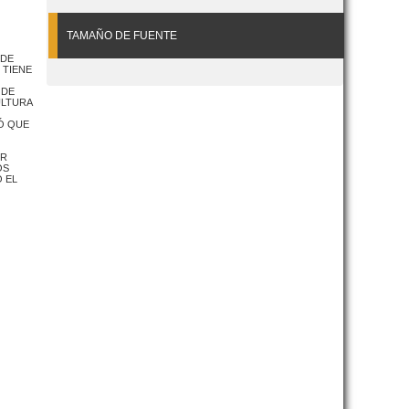
TAMAÑO DE FUENTE
 DE
 TIENE
 DE
ULTURA
Ó QUE
ER
OS
 EL