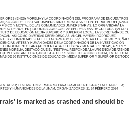
UPERIORES (ENES) MORELIA Y LA COORDINACIÓN DEL PROGRAMA DE ENCUENTROS
ANIZACIÓN DEL FESTIVAL UNIVERSITARIO PARA LA SALUD INTEGRAL MORELIA 2024.
FÍSICO Y MENTAL DE LAS COMUNIDADES UNIVERSITARIAS. LO ORGANIZARÁ LA
FEBRERO DE 2024, EN COORDINACIÓN CON LAS SECRETARÍAS DE CULTURA, SALUD Y
TUTO DE EDUCACIÓN MEDIA SUPERIOR Y SUPERIOR LOCAL, LA SECRETARÍA DE C
HOACÁN, ASÍ COMO DIVERSAS DEPENDENCIAS. ÁNGEL MAYREN RODRÍGUEZ,
TES Y HUMANIDADES, FUE EL ENCARGADO DE PRESENTAR EL FESTIVAL Y SEÑAL
CIENCIAS, ARTES Y HUMANIDADES DE LA COORDINACIÓN DE LA INVESTIGACIÓN
EL CONOCIMIENTO PARA ATENDER LA SALUD FÍSICA Y MENTAL: CIENCIAS, ARTES Y
ENES MORELIA, DESTACÓ QUE EL “FESTIVAL RESPONDE A LA URGENCIA DE ATEND
COMO SON: ANSIEDAD, ANGUSTIA, DEPRESIÓN E IDEACIÓN SUICIDA, ENTRE OTR
 MÁS DE 80 INSTITUCIONES DE EDUCACIÓN MEDIA SUPERIOR Y SUPERIOR DE TODO
TATIVO; FESTIVAL UNIVERSITARIO PARA LA SALUD INTEGRAL; ENES MORELIA;
TES Y HUMANIDADES DE LA UNAM; ORGANIZADORES; 21 24 FEBRERO 2024
errals' is marked as crashed and should be