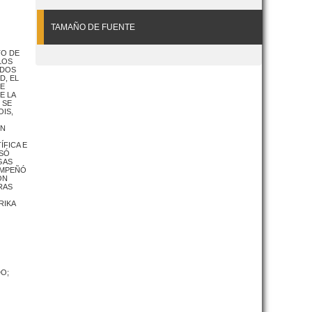
TAMAÑO DE FUENTE
TO DE
LOS
IDOS
D, EL
UE
E LA
 SE
OIS,
EN
ÍFICA E
ESÓ
GAS
EMPEÑÓ
ON
RAS
RIKA
DO;