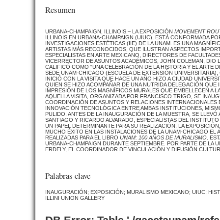
Resumen
URBANA-CHAMPAIGN, ILLINOIS.– LA EXPOSICIÓN
MOVEMENT
ROUT
ILLINOIS EN URBANA-CHAMPAIGN (UIUC), ESTÁ CONFORMADA P
INVESTIGACIONES ESTÉTICAS (IIE) DE LA UNAM. ES UNA MAGNÍ
ARTISTAS MÁS RECONOCIDOS, QUE ILUSTRAN ASPECTOS IMPORTA
ESPECIALISTAS EN ARTE MEXICANO, DIRECTORES DE FACULTADES
VICERRECTOR DE ASUNTOS ACADÉMICOS, JOHN COLEMAN, DIO LA
CALIFICÓ COMO “UNA CELEBRACIÓN DE LA HISTORIA Y EL ARTE 
SEDE UNAM-CHICAGO (ESCUELA DE EXTENSIÓN UNIVERSITARIA),
INICIÓ CON LA VISITA QUE HACE UN AÑO HIZO A CIUDAD UNIVERSI
QUIEN SE HIZO ACOMPAÑAR DE UNA NUTRIDA DELEGACIÓN QUE I
IMPRESIÓN DE LOS MAGNÍFICOS MURALES QUE EMBELLECEN A LA 
AQUELLA VISITA, ORGANIZADA POR FRANCISCO TRIGO, SE INAUGU
COORDINACIÓN DE ASUNTOS Y RELACIONES INTERNACIONALES DE
INNOVACIÓN TECNOLÓGICA ENTRE AMBAS INSTITUCIONES, MISMO
PULIDO. ANTES DE LA INAUGURACIÓN DE LA MUESTRA, SE LLEVÓ 
SANTIAGO Y RICARDO ALVARADO, ESPECIALISTAS DEL INSTITUT
UN PAPEL DETERMINANTE PARA SU REALIZACIÓN. LA EXPOSICIÓN
MUCHO ÉXITO EN LAS INSTALACIONES DE LA UNAM-CHICAGO EL 
REALIZADAS PARA EL LIBRO
UNAM: 100 AÑOS DE MURALISMO
. ES
URBANA-CHAMPAIGN DURANTE SEPTIEMBRE. POR PARTE DE LA U
ERDELY, EL COORDINADOR DE VINCULACIÓN Y DIFUSIÓN CULTU
Palabras clave
INAUGURACIÓN; EXPOSICIÓN; MURALISMO MEXICANO; UIUC; HISTO
ILLINI UNION GALLERY