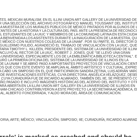
ES, MEXICAN MURALISM
, EN EL ILLINI UNION ART GALLERY DE LA UNIVERSIDAD DE
OR UNA SELECCIÓN DEL ARCHIVO FOTOGRÁFICO MANUEL TOUSSAINT DEL INSTITU
FICA MUESTRA DE LOS MURALES PÚBLICOS DE MÉXICO PINTADOS POR ALGUNOS DE 
NTES DE LA HISTORIA Y LA CULTURA DEL PAÍS. ANTE LA PRESENCIA DE RECONOC
, ESTUDIANTES DE LA UIUC Y MIEMBROS DE LA COMUNIDAD LATINA EN ESTA CIUDA
 BIENVENIDA A LOS ASISTENTES DURANTE LA INAUGURACIÓN DE LA MUESTRA, Q
DE MÉXICO CON NUESTROS COLEGAS DE LA UNAM”. POR SU PARTE, EL DIRECTOR D
 GUILLERMO PULIDO, AGRADECIÓ EL TRABAJO DE VINCULACIÓN CON LA UIUC, QUE
TARIA TIMOTHY L. KILLEEN, PRESIDENTE DEL SISTEMA DE LA UNIVERSIDAD DE ILLIN
NCLUYÓ AL RECTOR DE LA UIUC, ROBERT J. JONES, QUE “SE LLEVÓ UNA GRAN
UNIVERSIDAD, ESPECIALMENTE LOS DE LA EMBLEMÁTICA BIBLIOTECA CENTRAL”. 
RÓ LA PRIMERA OFICINA DEL SISTEMA DE LA UNIVERSIDAD DE ILLINOIS EN LA
 LA UNAM Y SE ABRIÓ PASO A IMPORTANTES PROYECTOS DE VINCULACIÓN CIENT
S QUE CON ESTE EVENTO SE AMPLÍAN AL ÁMBITO ARTÍSTICO Y CULTURAL, EXPR
A CABO UN SIMPOSIO EN EL QUE PARTICIPARON SANDRA ZETINA, LUIS ADRIÁN VAR
O DE INVESTIGACIONES ESTÉTICAS, CUYA DIRECTORA, ANGÉLICA VELÁZQUEZ, DES
, CUYA CURADURÍA FUE DE RICARDO ALVARADO, TAMBIÉN DEL IIE, SE PRESENTÓ C
AÑO PASADO E INCLUYÓ IMÁGENES HISTÓRICAS DEL ACERVO DEL INSTITUTO Y OT
TARÁ ABIERTA EN LA ILLINI UNION ART GALLERY EN LA UNIVERSIDAD DE ILLINOIS EN
NAM-CHICAGO CONTRIBUYERON A ESTE PROYECTO LA SECRETARIA ACADÉMICA, E
RAL, ALBERTO FONCERRADA, Y ALDO MORA DEL ÁREA DE COMUNICACIÓN.
RIA; ARTE; MÉXICO; VINCULACIÓN; SIMPOSIO; IIE; CURADURÍA; RICARDO ALVARA