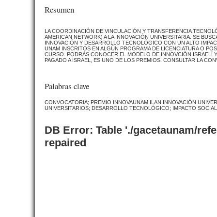
Resumen
LA COORDINACIÓN DE VINCULACIÓN Y TRANSFERENCIA TECNOLÓG
AMERICAN NETWORK) A LA INNOVACIÓN UNIVERSITARIA. SE BU
INNOVACIÓN Y DESARROLLO TECNOLÓGICO CON UN ALTO IMPACT
UNAM INSCRITOS EN ALGÚN PROGRAMA DE LICENCIATURA O POSG
CURSO. PODRÁS CONOCER EL MODELO DE INNOVCIÓN ISRAELÍ Y 
PAGADO A ISRAEL, ES UNO DE LOS PREMIOS. CONSULTAR LA CON
Palabras clave
CONVOCATORIA; PREMIO INNOVAUNAM ILAN INNOVACIÓN UNIVER
UNIVERSITARIOS; DESARROLLO TECNOLÓGICO; IMPACTO SOCIAL
DB Error: Table './gacetaunam/ref
repaired