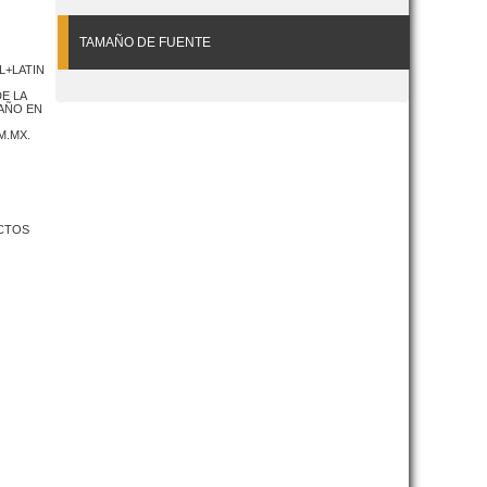
TAMAÑO DE FUENTE
L+LATIN
E LA
 AÑO EN
M.MX.
ECTOS