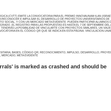
ICA (CVTT) EMITE LA CONVOCATORIA PARA EL PREMIO INNOVAUNAM-ILAN (ISRAE
SCA RECONOCER E IMPULSAR EL DESARROLLO DE PROYECTOS UNIVERSITARIOS DE
O SOCIAL, Y CON UN MERCADO META EVIDENTE. PUEDEN PARTICIPAR ALUMNOS D
RADO. EL REGISTRO PARA LAS PROPUESTAS ES HASTA EL 7 DE SEPTIEMBRE DEL
TENDRÁS LA POSIBILIDAD DE VINCULARTE CON PROYECTOS SIMILARES. UN VIAJE
VOCATORIA EN EL CÓDIGO QR QUE SE INDICA EN ESTA PÁGINA. VINCULACION.UNA
SITARIA; BASES; CÓDIGO QR; RECONOCIMIENTO; IMPULSO; DESARROLLO; PROY
; MERCADO; META EVIDENTE
errals' is marked as crashed and should be