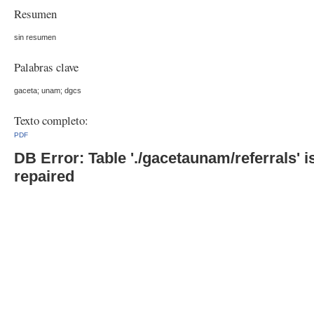
Resumen
sin resumen
Palabras clave
gaceta; unam; dgcs
Texto completo:
PDF
DB Error: Table './gacetaunam/referrals'
repaired