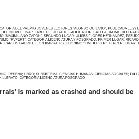
CATORIA DEL PREMIO JÓVENES LECTORES “ALONSO QUIJANO”, PUBLICADA EL 29 
LO DEFINITIVO E INAPELABLE DEL JURADO CALIFICADOR. CATEGORÍA BACHILLERATO
O “MAXIMILIANO ZAFÓN”. SEGUNDO LUGAR: ULISES FLORES HERNÁNDEZ, PSEUD
NIMO “RVPERT”. CATEGORÍA LICENCIATURA Y POSGRADO. PRIMER LUGAR: RICAR
: CARLOS GABRIEL LEÓN IBARRA, PSEUDÓNIMO “TIM HECKER”. TERCER LUGAR: 
O; RESEÑA; LIBRO; SUBSISTEMA; CIENCIAS HUMANAS; CIENCIAS SOCIALES; FALL
CHILLERATO; CATEGORÍA LICENCIATURA POSGRADO
errals' is marked as crashed and should be