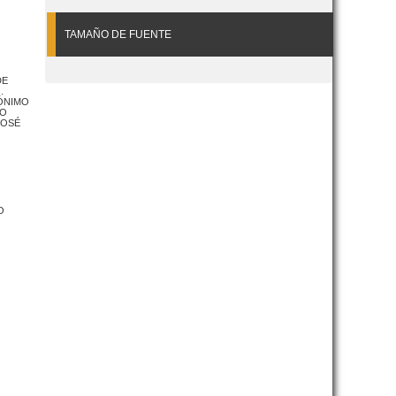
TAMAÑO DE FUENTE
DE
.
ÓNIMO
DO
JOSÉ
O