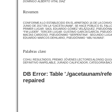
DOMINGO ALBERTO VITAL DÍAZ
Resumen
CONFORME A LO ESTABLECIDO EN EL APARTADO 16 DE LA CONVO
JUNIO DE 2017 EN LA “GACETA UNAM”, SE HACE PÚBLICO EL FAL
PRIMER LUGAR: SAÚL EDUARDO GÓMEZ VELÁZQUEZ, PSEUDÓNIM
“FM LUDER”. TERCER LUGAR: GUSTAVO GARCÍA GARCÍA, PSEUDÓ
MACÍAS CARDOSO, PSEUDÓNIMO “SERPENTINA”. SEGUNDO LUGAR
EDUARDO MARCOS DEHILARIO, PSEUDÓNIMO “ABU NUWAS”.
Palabras clave
COHU; RESULTADOS; PREMIO JÓVENES LECTORES ALONSO QUIJAN
DEFINITIVO INAPELABLE; JURADO CALIFICADOR; CATEGORÍA BA
DB Error: Table './gacetaunam/ref
repaired