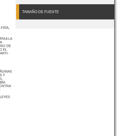
TAMAÑO DE FUENTE
FRÍA,
TA A LA
UN
TRO DE
O EL
ANTI-
PÁGINAS
S Y
EL
BÍA
CONTRA
E
 LEYES