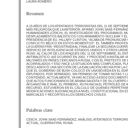
LAURA ROMERO
Resumen
A
15 AÑOS DE LOS ATENTADOS TE­RRORISTAS DEL 11 DE SEPTIE
MÁS PELIGROSA QUE LA ANTERIOR, AFIRMÓ JOHN SAXE-FERNÁNDE
HUMANIDADES (CEIICH). EL INVESTIGADOR DEL PROGRAMA EL MUN
DESPLAZAMIENTOS BALÍSTICOS CON ARMAMENTO NUCLEAR Y EL 
PRESI­DENCIA DE EU, HILLARY CLINTON, “ACABA DE PRONUNCIAR
CONFLICTO BÉLICO EN ESTOS MOMENTOS”. EL TAMBIÉN PROFESO
LA GUERRA FRÍA –RE­GISTRADA AL FINALIZAR LA SEGUNDA GUERR
SERVICIO DE INTELIGENCIA DE ESTADOS UNIDOS Y OTROS URDI
RUSO. AL CALOR DE LOS ATAQUES DEL 11 DE SEP­TIEMBRE, EL 
ANTIBALÍSTICO; ASÍ OCURRIÓ EN 2002, Y PROCEDIÓ A INSTALAR
MILITARES EN PAÍSES CERCANOS A RUSIA, CON EL PRETEXTO DE 
ACORRALADOS Y ESO HACE LA SITUACIÓN MÁS COMPLICADA, PL
DESCLASIFICÓ UNA SECCIÓN DE LA EVALUACIÓN HECHA POR LA CO
QUE EL GOBIERNO DE BUSH COLOCÓ EN UNA BÓVEDA EN EL EDI
DIPUTADOS, POR SEPARADO, SIN PERMISO DE TOMAR NOTAS Y 
CONTENIDO. ACTUALMENTE, YA HAY ACCESO A ESOS DOCUMENTO
QUE ALTOS FUNCIONARIOS DE ARABIA SAUDITA Y DE SU CUERPO 
AFGANISTÁN E IRAK, EL PRIMERO, RUTA HACIA EL PETRÓLEO DE 
RECURSO, ESTUVIERON EN EL CÁLCULO DE QUIENES PER­PETRA
MODIFICACIONES SUSTANCIALES A NIVEL CONSTITUCIONAL EN E
MARCIALES Y RECORTES A LOS DERECHOS CIVILES.
Palabras clave
CEIICH; JOHN SAXE-FERNÁNDEZ; ANÁLISIS; ATENTADOS TERRORIS
ACTUAL; GUERRA FRÍA; RUSIA