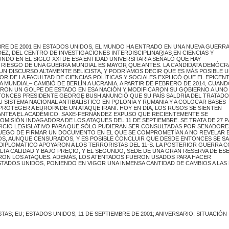
MBRE DE 2001 EN ESTADOS UNIDOS, EL MUNDO HA ENTRADO EN UNA NUEVA GUERRA 
Z, DEL CENTRO DE INVESTIGACIONES INTERDISCIPLINARIAS EN CIENCIAS Y
DO EN EL SIGLO XXI DE ESA ENTIDAD UNI­VERSITARIA SEÑALÓ QUE HAY
RIESGO DE UNA GUERRA MUNDIAL ES MAYOR QUE ANTES. LA CANDIDATA DEMÓCRA
 UN DISCURSO ALTAMENTE BELICIS­TA, Y PODRÍAMOS DECIR QUE ES MÁS POSIBLE 
R DE LA FACULTAD DE CIENCIAS POLÍTICAS Y SOCIALES EXPLICÓ QUE EL EPICEN
A MUNDIAL– CAMBIÓ DE BERLÍN A UCRANIA, A PARTIR DE FEBRERO DE 2014, CUAND
ERON UN GOLPE DE ESTADO EN ESA NACIÓN Y MODIFICARON SU GOBIERNO A UNO 
ENTONCES PRESIDENTE GEORGE BUSH ANUNCIÓ QUE SU PAÍS SALDRÍA DEL TRA­TADO
 SU SISTEMA NACIONAL ANTIBALÍSTICO EN POLONIA Y RUMANIA Y A COLOCAR BASES
PROTEGER A EUROPA DE UN ATAQUE IRANÍ. HOY EN DÍA, LOS RUSOS SE SIENTEN
ANTEA EL ACADÉMICO. SAXE-FERNÁNDEZ EXPUSO QUE RECIENTE­MENTE SE
MISIÓN INDAGA­DORA DE LOS ATAQUES DEL 11 DE SEPTIEMBRE. SE TRATA DE 27 
FICIO LEGISLATIVO PARA QUE SÓLO PUDIERAN SER CONSULTADAS POR SENADORE
LUEGO DE FIRMAR UN DOCUMENTO EN EL QUE SE COMPROMETÍAN A NO REVELAR 
S, AUNQUE CENSURADOS, Y ES POSIBLE CONCLUIR QUE DESDE ENTONCES SE SA
DIPLOMÁTICO APO­YARON A LOS TERRORISTAS DEL 11-S. LA POSTERIOR GUERRA 
ALTA CALIDAD Y BAJO PRECIO, Y EL SEGUNDO, SEDE DE UNA GRAN RESERVA DE ES
RON LOS ATAQUES. ADEMÁS, LOS ATENTADOS FUERON USADOS PARA HACER
STADOS UNIDOS, PONIENDO EN VIGOR UNA INMENSA CANTIDAD DE CAMBIOS A LAS
TAS; EU; ESTADOS UNIDOS; 11 DE SEPTIEMBRE DE 2001; ANIVERSARIO; SITUACIÓN