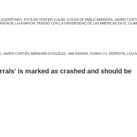
 A QUERÉTARO. ESTÁ EN TERCER LUGAR. GOLES DE PABLO BARRERA, JAVIER CORT
RADA DE LIGA MAYOR. PERDIÓ CON LA UNIVERSIDAD DE LAS AMÉRICAS EN EL OLÍM
; JAVIER CORTÉS; ABRAHAM GONZÁLEZ; VAN RANKIN; PUMAS CU; DERROTA; LIGA 
errals' is marked as crashed and should be