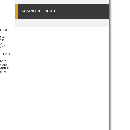
TAMAÑO DE FUENTE
N LOS
RIOR
O DE
AL,
NAL
ALIDAD
GA Y
PAÑA–;
AMBIÉN
TIA