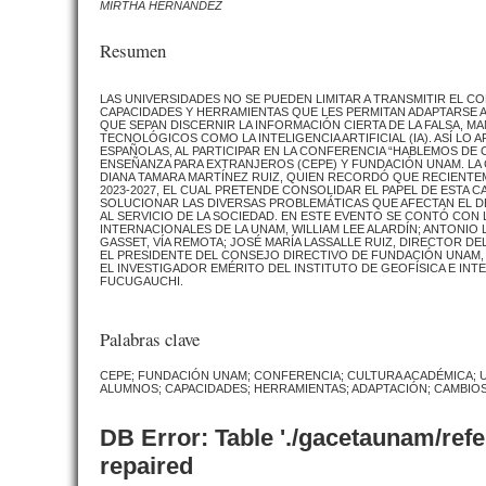
MIRTHA HERNÁNDEZ
Resumen
LAS UNIVERSIDADES NO SE PUEDEN LIMITAR A TRANSMITIR EL 
CAPACIDADES Y HERRAMIENTAS QUE LES PERMITAN ADAPTARSE A
QUE SEPAN DISCERNIR LA INFORMACIÓN CIERTA DE LA FALSA, MA
TECNOLÓGICOS COMO LA INTELIGENCIA ARTIFICIAL (IA). ASÍ LO
ESPAÑOLAS, AL PARTICIPAR EN LA CONFERENCIA “HABLEMOS DE 
ENSEÑANZA PARA EXTRANJEROS (CEPE) Y FUNDACIÓN UNAM. LA
DIANA TAMARA MARTÍNEZ RUIZ, QUIEN RECORDÓ QUE RECIENTEM
2023-2027, EL CUAL PRETENDE CONSOLIDAR EL PAPEL DE ESTA
SOLUCIONAR LAS DIVERSAS PROBLEMÁTICAS QUE AFECTAN EL D
AL SERVICIO DE LA SOCIEDAD. EN ESTE EVENTO SE CONTÓ CON
INTERNACIONALES DE LA UNAM, WILLIAM LEE ALARDÍN; ANTONIO
GASSET, VÍA REMOTA; JOSÉ MARÍA LASSALLE RUIZ, DIRECTOR 
EL PRESIDENTE DEL CONSEJO DIRECTIVO DE FUNDACIÓN UNAM, D
EL INVESTIGADOR EMÉRITO DEL INSTITUTO DE GEOFÍSICA E I
FUCUGAUCHI.
Palabras clave
CEPE; FUNDACIÓN UNAM; CONFERENCIA; CULTURA ACADÉMICA; 
ALUMNOS; CAPACIDADES; HERRAMIENTAS; ADAPTACIÓN; CAMBIOS;
DB Error: Table './gacetaunam/ref
repaired