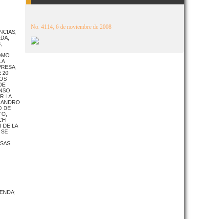
No. 4114, 6 de noviembre de 2008
NCIAS,
DA,
,
COMO
LA
PRESA,
 20
IOS
DE
ONSO
R LA
EJANDRO
O DE
TO,
CH
 DE LA
 SE
ESAS
IENDA;