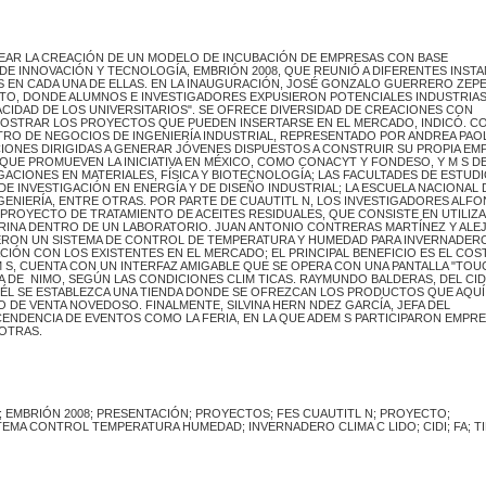
AR LA CREACIÓN DE UN MODELO DE INCUBACIÓN DE EMPRESAS CON BASE
 DE INNOVACIÓN Y TECNOLOGÍA, EMBRIÓN 2008, QUE REUNIÓ A DIFERENTES INSTA
 EN CADA UNA DE ELLAS. EN LA INAUGURACIÓN, JOSÉ GONZALO GUERRERO ZEPE
NTO, DONDE ALUMNOS E INVESTIGADORES EXPUSIERON POTENCIALES INDUSTRIAS
ACIDAD DE LOS UNIVERSITARIOS". SE OFRECE DIVERSIDAD DE CREACIONES CON
 MOSTRAR LOS PROYECTOS QUE PUEDEN INSERTARSE EN EL MERCADO, INDICÓ. 
NTRO DE NEGOCIOS DE INGENIERÍA INDUSTRIAL, REPRESENTADO POR ANDREA PAO
ONES DIRIGIDAS A GENERAR JÓVENES DISPUESTOS A CONSTRUIR SU PROPIA EM
 PROMUEVEN LA INICIATIVA EN MÉXICO, COMO CONACYT Y FONDESO, Y M S DE
GACIONES EN MATERIALES, FÍSICA Y BIOTECNOLOGÍA; LAS FACULTADES DE ESTUD
E INVESTIGACIÓN EN ENERGÍA Y DE DISEÑO INDUSTRIAL; LA ESCUELA NACIONAL 
INGENIERÍA, ENTRE OTRAS. POR PARTE DE CUAUTITL N, LOS INVESTIGADORES ALF
ROYECTO DE TRATAMIENTO DE ACEITES RESIDUALES, QUE CONSISTE EN UTILIZA
CERINA DENTRO DE UN LABORATORIO. JUAN ANTONIO CONTRERAS MARTÍNEZ Y AL
SIERON UN SISTEMA DE CONTROL DE TEMPERATURA Y HUMEDAD PARA INVERNADER
CIÓN CON LOS EXISTENTES EN EL MERCADO; EL PRINCIPAL BENEFICIO ES EL COS
 S, CUENTA CON UN INTERFAZ AMIGABLE QUE SE OPERA CON UNA PANTALLA "TOU
 DE NIMO, SEGÚN LAS CONDICIONES CLIM TICAS. RAYMUNDO BALDERAS, DEL CIDI
 ÉL SE ESTABLEZCA UNA TIENDA DONDE SE OFREZCAN LOS PRODUCTOS QUE AQUÍ
 DE VENTA NOVEDOSO. FINALMENTE, SILVINA HERN NDEZ GARCÍA, JEFA DEL
ENDENCIA DE EVENTOS COMO LA FERIA, EN LA QUE ADEM S PARTICIPARON EMPR
OTRAS.
; EMBRIÓN 2008; PRESENTACIÓN; PROYECTOS; FES CUAUTITL N; PROYECTO;
TEMA CONTROL TEMPERATURA HUMEDAD; INVERNADERO CLIMA C LIDO; CIDI; FA; T