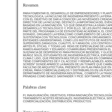
Resumen
PARA FOMENTAR EL DESARROLLO DE EMPRENDEDORES Y PLANTE
TECNOLÓGICA, LA FACULTAD DE INGENIERÍA PRESENTÓ LA FERIA
CON EL OBJETIVO DE DAR A CONOCER LAS NOVEDADES CREADAS
DIRECTOR DE LA FACULTAD, DESTACÓ LA IMPORTANCIA DEL EVE
BASADAS EN LA INNOVACIÓN, "LO QUE DEMUESTRA LA GRAN CAP
DESARROLLO TECNOLÓGICO Y, POR ELLO, SE LES INVITÓ PARA
PARTE DEL PROGRAMA 3.4 DE ESTA ENTIDAD ACADÉMICA, EL CE
DORADO, ORGANIZÓ LA FERIA COMO COMPLEMENTO DE LAS ACCI
SUSTENTADA CON TECNOLOGÍA. CONCURRIERON ORGANISMOS QUE
ENTIDADES UNIVERSITARIAS, COMO LOS INSTITUTOS DE INVESTI
SUPERIORES ZARAGOZA, CUAUTITL N Y ARAGÓN; LOS CENTROS D
ARTES PL STICAS, Y TODAS LAS REAS DE ESPECIALIDAD DE LA 
RAMOS ANASTASIO Y EDUARDO COVARRUBIAS PRESENTARON EL P
SUSTANCIA DE DESPERDICIO PARA PRODUCIR BIODIESEL Y GLI
MUÑOZ SOLÍS, ESTUDIANTES DE INGENIERÍA ELÉCTRICA, EXPU
CLIMA C LIDO, QUE PRESENTA MÚLTIPLES VENTAJAS EN COMPARA
TIENE COMPONENTES DE F CIL ACCESO Y REEMPLAZABLES. ADEM
SCREEN" DONDE APARECE LA IMAGEN DE UN TOMATE QUE CAMBIA
FACULTAD DE ARQUITECTURA, PRESENTÓ UN PLAN PARA QUE EN
CREAN, PARA COMERCIALIZARLOS Y DISTRIBUIRLOS EN UN PUNTO
DEPARTAMENTO DE INGENIERÍA INDUSTRIAL, COMENTÓ LA TRASC
PRIVADAS COMO BANCO SANTANDER Y PICE: SOFTWARE, ENTRE 
Palabras clave
FI; INAUGURACIÓN; OBJETIVOS; FERIA INNOVACIÓN TECNOLOGÍA
TRATAMIENTO ACEITES RESIDUALES; INGENIERÍA ELÉCTRICA; SIS
COMERCIALIZACIÓN; DISTRIBUCIÓN; PRODUCTOS
Texto completo: